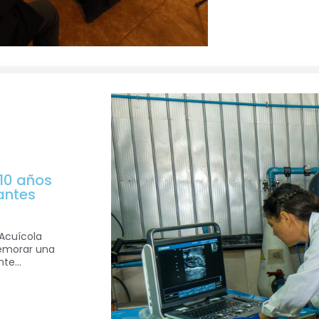
10 años
antes
 Acuícola
emorar una
te...