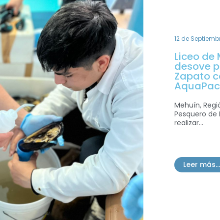
12 de Septiemb
Liceo de
desove p
Zapato c
AquaPací
Mehuín, Regió
Pesquero de 
realizar...
Leer más...