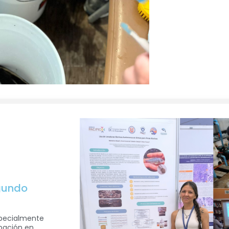
egundo
specialmente
ipación en