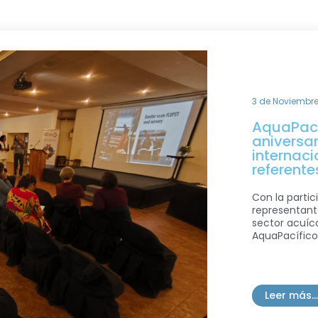
3 de Noviembre
AquaPací
aniversar
internaci
referent
Con la parti
representant
sector acuíco
AquaPacífico.
Leer más...