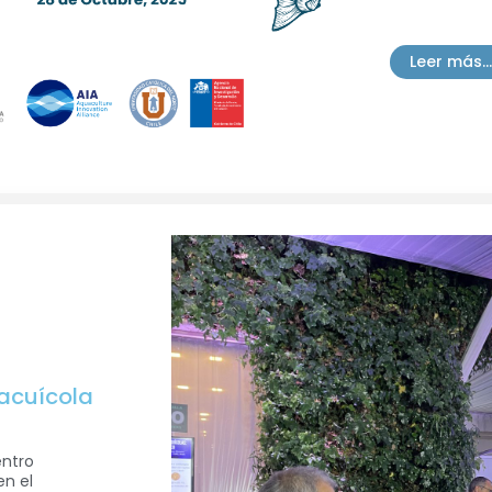
Leer más...
 acuícola
entro
en el