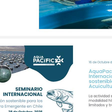
16 de Octubre 
AquaPacíf
Internaci
sostenibl
Acuicultu
La actividad 
modalidad hí
limitados y tr