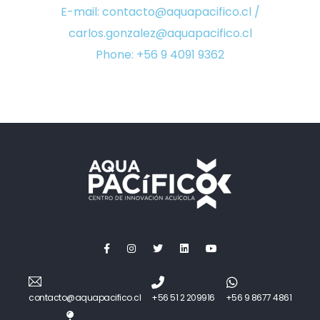
E-mail: contacto@aquapacifico.cl /
carlos.gonzalez@aquapacifico.cl
Phone: +56 9 4091 9362
contacto@aquapacifico.cl
+56 51 2 209916
+56 9 8677 4861